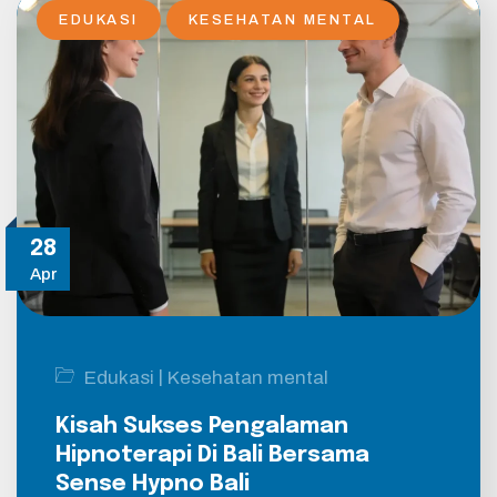
EDUKASI
KESEHATAN MENTAL
28
Apr
|
Edukasi
Kesehatan mental
Kisah Sukses Pengalaman
Hipnoterapi Di Bali Bersama
Sense Hypno Bali