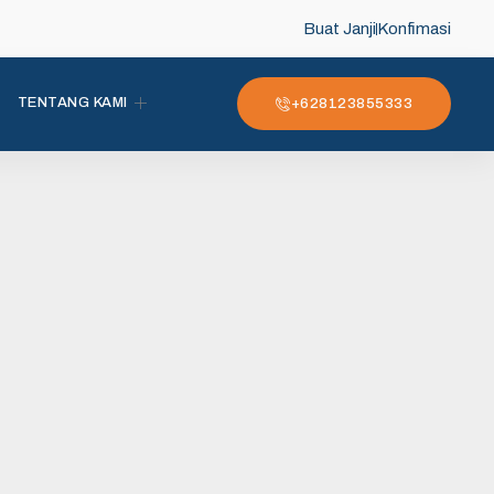
Buat Janji
Konfimasi
TENTANG KAMI
+628123855333