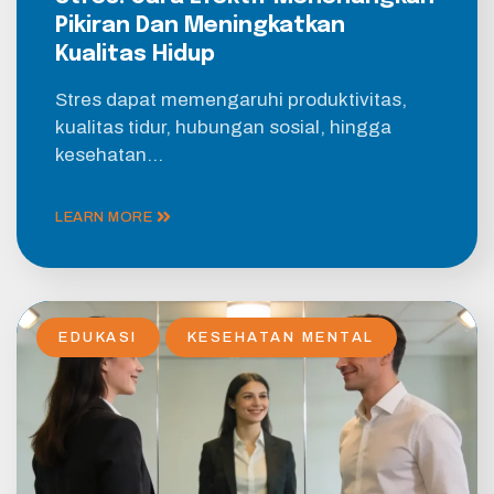
Pikiran Dan Meningkatkan
Kualitas Hidup
Stres dapat memengaruhi produktivitas,
kualitas tidur, hubungan sosial, hingga
kesehatan…
LEARN MORE
EDUKASI
KESEHATAN MENTAL