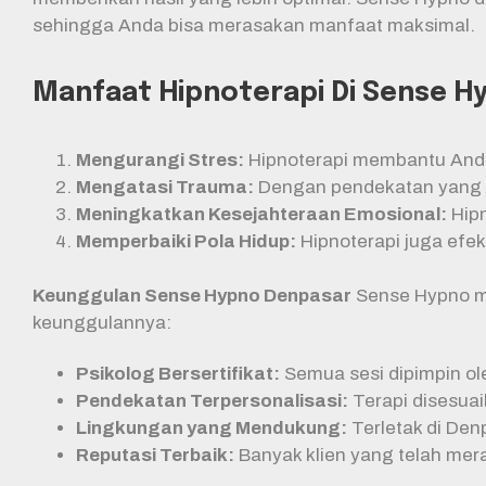
sehingga Anda bisa merasakan manfaat maksimal.
Manfaat Hipnoterapi Di Sense H
Mengurangi Stres:
Hipnoterapi membantu Anda
Mengatasi Trauma:
Dengan pendekatan yang am
Meningkatkan Kesejahteraan Emosional:
Hipn
Memperbaiki Pola Hidup:
Hipnoterapi juga efe
Keunggulan Sense Hypno Denpasar
Sense Hypno me
keunggulannya:
Psikolog Bersertifikat:
Semua sesi dipimpin ole
Pendekatan Terpersonalisasi:
Terapi disesuai
Lingkungan yang Mendukung:
Terletak di Den
Reputasi Terbaik:
Banyak klien yang telah mera