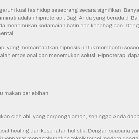
ruhi kualitas hidup seseorang secara signifikan. Banya
minati adalah hipnoterapi. Bagi Anda yang berada di Bal
da menemukan kedamaian batin dan kebahagiaan. Dengan 
ental.
rapi yang memanfaatkan hipnosis untuk membantu sese
salah emosional dan menemukan solusi. Hipnoterapi dap
au makan berlebihan
akukan oleh ahli yang berpengalaman, sehingga Anda da
pusat healing dan kesehatan holistik. Dengan suasana ya
di Denpasar menggabungkan teknik terapi modern denga