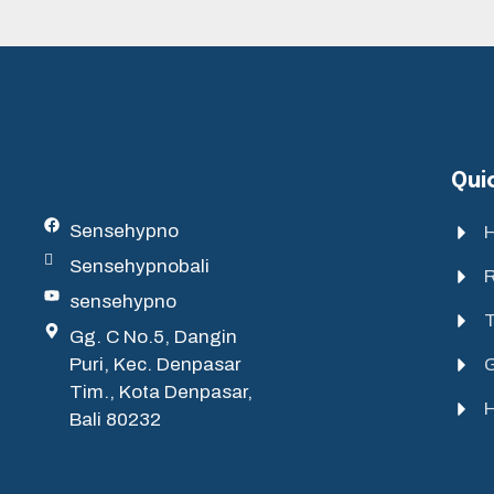
Qui
Sensehypno
Sensehypnobali
R
sensehypno
Gg. C No.5, Dangin
Puri, Kec. Denpasar
G
Tim., Kota Denpasar,
Bali 80232