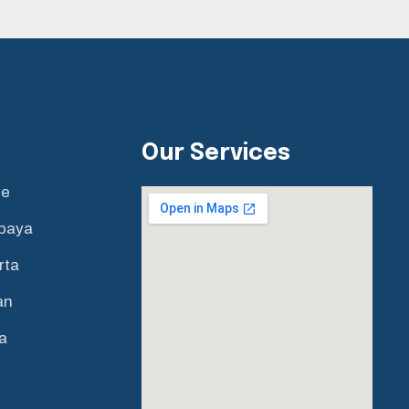
Our Services
ne
abaya
rta
an
a