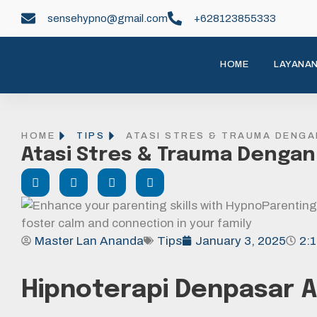
sensehypno@gmail.com
+628123855333
HOME
LAYANA
HOME
TIPS
ATASI STRES & TRAUMA DENGA
Atasi Stres & Trauma Dengan
Master Lan Ananda
Tips
January 3, 2025
2:
Hipnoterapi Denpasar 