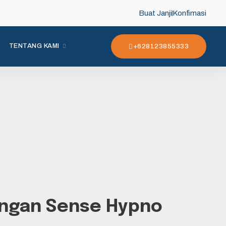
Buat Janji
Konfimasi
TENTANG KAMI
+628123855333
engan Sense Hypno