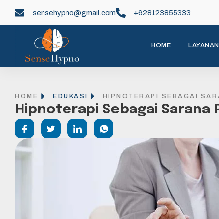
sensehypno@gmail.com
+628123855333
HOME
LAYANAN
HOME
EDUKASI
HIPNOTERAPI SEBAGAI SA
Hipnoterapi Sebagai Sarana