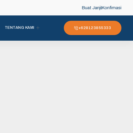
Buat Janji
Konfimasi
TENTANG KAMI
+628123855333