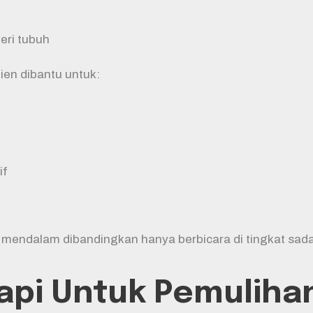
yeri tubuh
lien dibantu untuk:
if
endalam dibandingkan hanya berbicara di tingkat sada
pi Untuk Pemulihan