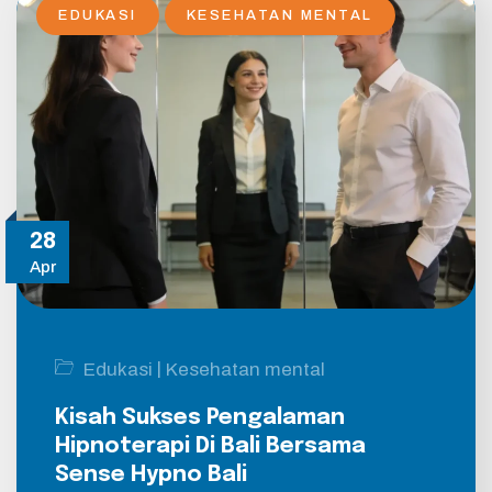
EDUKASI
KESEHATAN MENTAL
28
Apr
|
Edukasi
Kesehatan mental
Kisah Sukses Pengalaman
Hipnoterapi Di Bali Bersama
Sense Hypno Bali