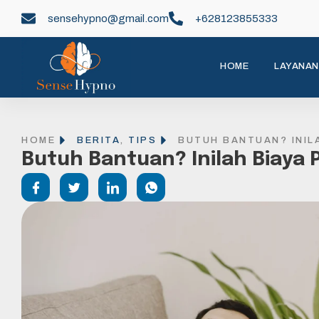
sensehypno@gmail.com
+628123855333
HOME
LAYANAN
HOME
BERITA
,
TIPS
BUTUH BANTUAN? INIL
Butuh Bantuan? Inilah Biaya 