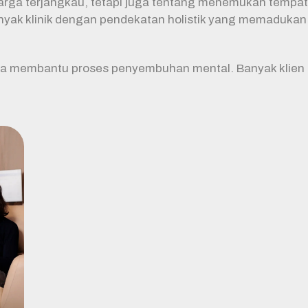
harga terjangkau, tetapi juga tentang menemukan temp
yak klinik dengan pendekatan holistik yang memadukan s
ga membantu proses penyembuhan mental. Banyak klien d