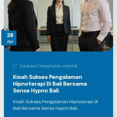
28
Apr
|
Edukasi
Kesehatan mental
Kisah Sukses Pengalaman
Hipnoterapi Di Bali Bersama
Sense Hypno Bali
Kisah Sukses Pengalaman Hipnoterapi di
Bali Bersama Sense Hypno Bali…