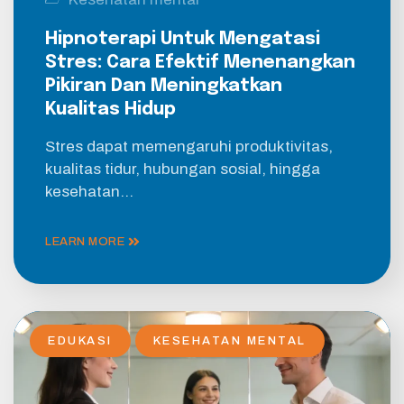
Hipnoterapi Untuk Mengatasi
Stres: Cara Efektif Menenangkan
Pikiran Dan Meningkatkan
Kualitas Hidup
Stres dapat memengaruhi produktivitas,
kualitas tidur, hubungan sosial, hingga
kesehatan…
LEARN MORE
EDUKASI
KESEHATAN MENTAL