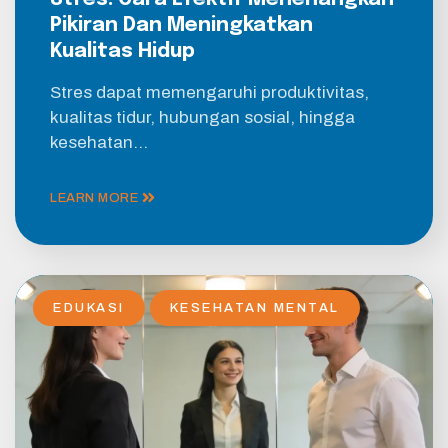
Pikiran Dan Meningkatkan
Kualitas Hidup
Stres dapat memengaruhi produktivitas,
kualitas tidur, hubungan sosial, hingga
kesehatan…
LEARN MORE
EDUKASI
KESEHATAN MENTAL